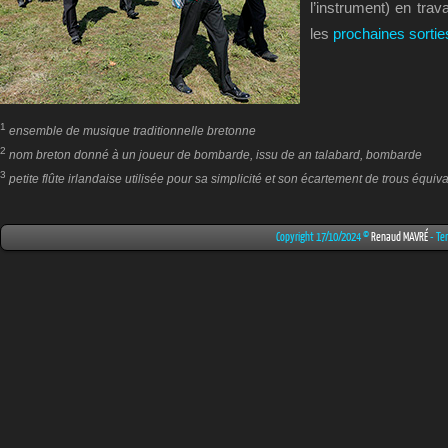
l’instrument) en trav
les
prochaines sortie
1
ensemble de musique traditionnelle bretonne
2
nom breton donné à un joueur de bombarde, issu de an talabard, bombarde
3
petite flûte irlandaise utilisée pour sa simplicité et son écartement de trous équi
Copyright 17/10/2024 ©
Renaud MAVRÉ
- Te