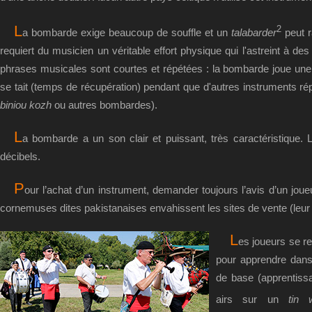
L
2
a bombarde exige beaucoup de souffle et un
talabarder
peut r
requiert du musicien un véritable effort physique qui l'astreint à de
phrases musicales sont courtes et répétées : la bombarde joue une 
se tait (temps de récupération) pendant que d'autres instruments r
biniou kozh
ou autres bombardes).
L
a bombarde a un son clair et puissant, très caractéristique. L
décibels.
P
our l’achat d’un instrument, demander toujours l’avis d’un jou
cornemuses dites pakistanaises envahissent les sites de vente (leur p
L
es joueurs se re
pour apprendre dans 
de base (apprentissa
airs sur un
tin w