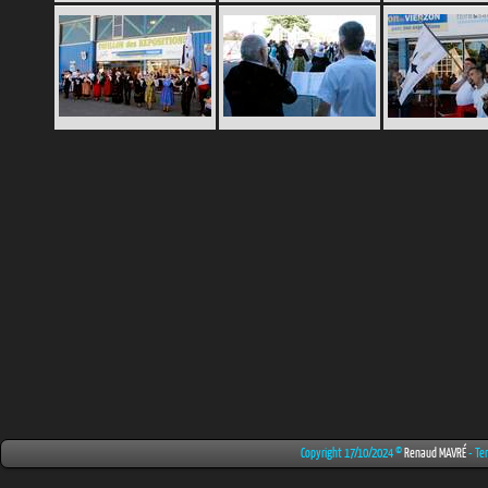
Copyright 17/10/2024 ©
Renaud MAVRÉ
- Te