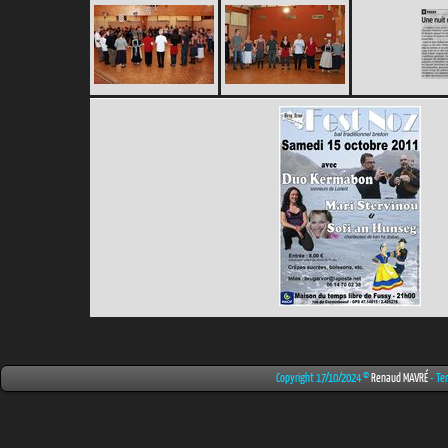
Copyright 17/10/2024 ©
Renaud MAVRÉ
- Te